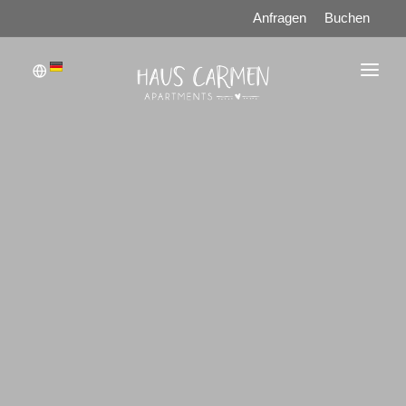
Anfragen
Buchen
WILLKOMMEN
APPARTEMENTS
PREISE
AKTIV & FREIZEIT
SOMMER IM ZILLERTAL
WINTER IM ZILLERTAL