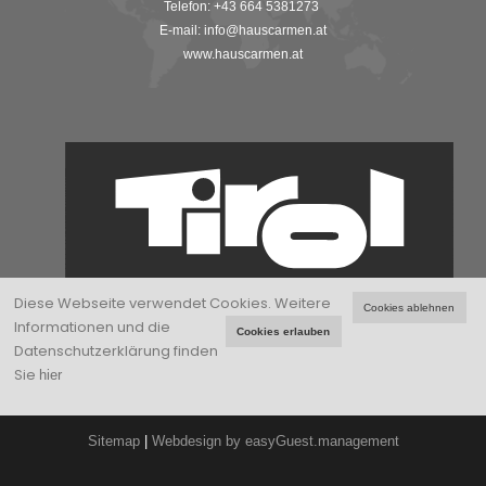
Telefon: +43 664 5381273
E-mail:
info@hauscarmen.at
www.hauscarmen.at
Diese Webseite verwendet Cookies.
Weitere
Cookies ablehnen
Informationen und die
Cookies erlauben
Datenschutzerklärung finden
Sie
hier
Haus Carmen |
Datenschutz
|
Cookies deaktivieren
|
Impressum
|
Sitemap
|
Webdesign by easyGuest.management